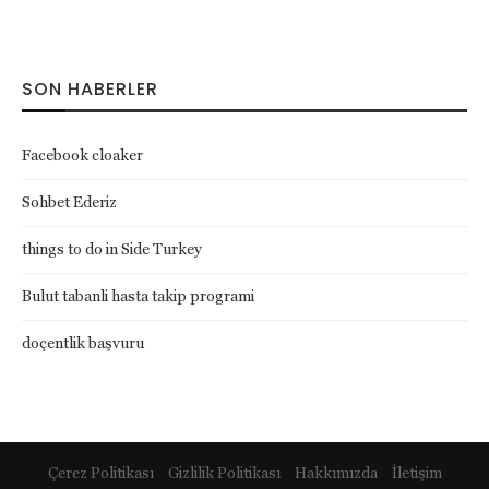
SON HABERLER
Facebook cloaker
Sohbet Ederiz
things to do in Side Turkey
Bulut tabanli hasta takip programi
doçentlik başvuru
Çerez Politikası
Gizlilik Politikası
Hakkımızda
İletişim