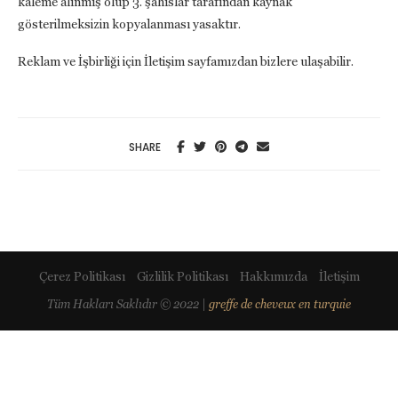
kaleme alınmış olup 3. şahıslar tarafından kaynak
gösterilmeksizin kopyalanması yasaktır.
Reklam ve İşbirliği için İletişim sayfamızdan bizlere ulaşabilir.
SHARE
Çerez Politikası
Gizlilik Politikası
Hakkımızda
İletişim
Tüm Hakları Saklıdır © 2022 |
greffe de cheveux en turquie