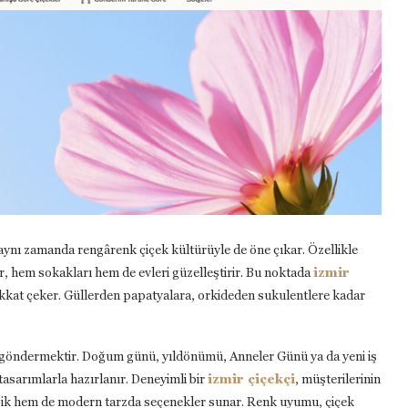
l, aynı zamanda rengârenk çiçek kültürüyle de öne çıkar. Özellikle
er, hem sokakları hem de evleri güzelleştirir. Bu noktada
izmir
e dikkat çeker. Güllerden papatyalara, orkideden sukulentlere kadar
çek göndermektir. Doğum günü, yıldönümü, Anneler Günü ya da yeni iş
tasarımlarla hazırlanır. Deneyimli bir
izmir çiçekçi
, müşterilerinin
lasik hem de modern tarzda seçenekler sunar. Renk uyumu, çiçek