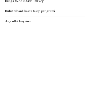
things to do in Side Turkey
Bulut tabanli hasta takip programi
doçentlik başvuru