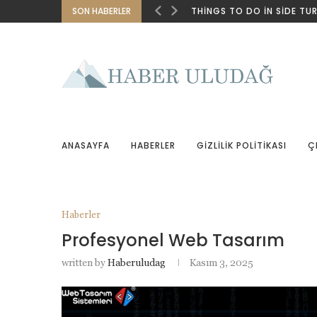
SON HABERLER
THINGS TO DO IN SIDE TU
ANASAYFA
HABERLER
GIZLILIK POLITIKASI
Ç
Haberler
Profesyonel Web Tasarım
written by
Haberuludag
Kasım 3, 2025