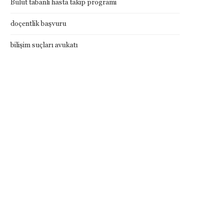
Bulut tabanli hasta takip programi
doçentlik başvuru
bilişim suçları avukatı