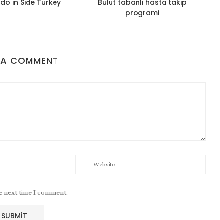
 do in Side Turkey
Bulut tabanli hasta takip
programi
 A COMMENT
he next time I comment.