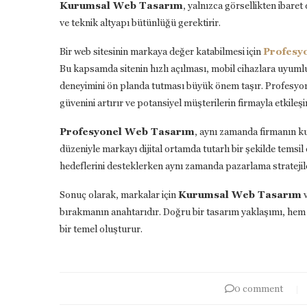
Kurumsal Web Tasarım
, yalnızca görsellikten ibaret
ve teknik altyapı bütünlüğü gerektirir.
Bir web sitesinin markaya değer katabilmesi için
Profesy
Bu kapsamda sitenin hızlı açılması, mobil cihazlara uyuml
deneyimini ön planda tutması büyük önem taşır. Profesyonel
güvenini artırır ve potansiyel müşterilerin firmayla etkileş
Profesyonel Web Tasarım
, aynı zamanda firmanın ku
düzeniyle markayı dijital ortamda tutarlı bir şekilde temsil 
hedeflerini desteklerken aynı zamanda pazarlama stratejile
Sonuç olarak, markalar için
Kurumsal Web Tasarım
bırakmanın anahtarıdır. Doğru bir tasarım yaklaşımı, hem 
bir temel oluşturur.
0 comment