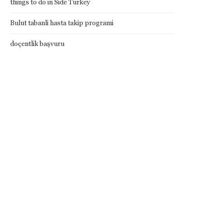
things to do in Side Turkey
Bulut tabanli hasta takip programi
doçentlik başvuru