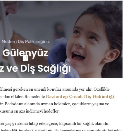
dilmesi gereken en önemli konular arasında yer alır. Özellikle
oğrudan etkiler. Bu nedenle
Gaziantep Çocuk Diş Hekimliği
,
idir. Pedodonti alanında uzman hekimler, çocukların yaşına ve
kusunu en aza indirmeyi hedefler.
her yaş grubuna hitap eden geniş kapsamlı bir sağlık alanıdır.
 hekimliği, implant, ortodonti, diş beyazlatma ve periodontoloji gibi