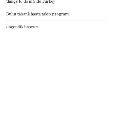
things to do in Side Turkey
Bulut tabanli hasta takip programi
doçentlik başvuru