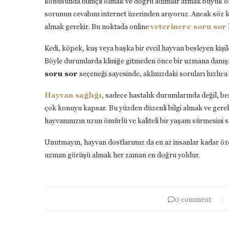
konusunda
bilinçli
olmak
ve
doğru
adımlar
atmak
büyük
ö
sorunun
cevabını
internet
üzerinden
arıyoruz.
Ancak
söz
almak
gerekir.
Bu
noktada
online
veterinere
soru
sor
Kedi,
köpek,
kuş
veya
başka
bir
evcil
hayvan
besleyen
kişi
Böyle
durumlarda
kliniğe
gitmeden
önce
bir
uzmana
danı
soru
sor
seçeneği
sayesinde,
aklınızdaki
soruları
hızlıca
Hayvan
sağlığı
,
sadece
hastalık
durumlarında
değil,
be
çok
konuyu
kapsar.
Bu
yüzden
düzenli
bilgi
almak
ve
gere
hayvanınızın
uzun
ömürlü
ve
kaliteli
bir
yaşam
sürmesini
s
Unutmayın,
hayvan
dostlarımız
da
en
az
insanlar
kadar
öz
uzman
görüşü
almak
her
zaman
en
doğru
yoldur.
0 comment