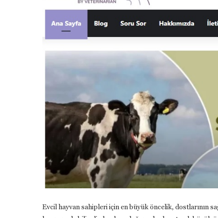
Evcil
hayvan
sahipleri
için
en
büyük
öncelik,
dostlarının
sa