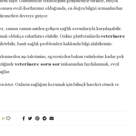
nem
taşır.
Günümüzde
teknolojinin
gelişmesiyle
birlikte,
birçok
konusu
evcil
dostlarımız
olduğunda,
en
doğru
bilgiyi
uzmanlardan
hizmetleri
devreye
giriyor.
ler,
zaman
zaman
aniden
gelişen
sağlık
sorunlarıyla
karşılaşabilir.
şmak
oldukça
rahatlatıcı
olabilir.
Online
platformlarda
veterinere
iletebilir,
basit
sağlık
problemleri
hakkında
bilgi
alabilirsiniz.
slenmeden
aşı
takvimine,
egzersizden
bakım
rutinlerine
kadar
pek
ktiğinde
veterinere
soru
sor
imkanından
faydalanmak,
evcil
ağlar.
en
ister.
Onların
sağlığını
korumak
için
bilinçli
hareket
etmek
ve
0