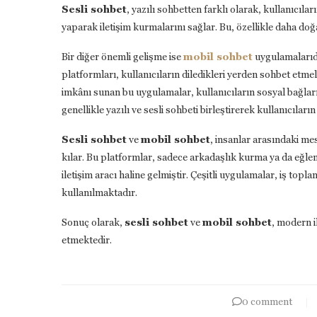
Sesli sohbet
, yazılı sohbetten farklı olarak, kullanıcıl
yaparak iletişim kurmalarını sağlar. Bu, özellikle daha do
Bir diğer önemli gelişme ise
mobil sohbet
uygulamalarıdır
platformları, kullanıcıların diledikleri yerden sohbet etmel
imkânı sunan bu uygulamalar, kullanıcıların sosyal bağlar
genellikle yazılı ve sesli sohbeti birleştirerek kullanıcıları
Sesli sohbet
ve
mobil sohbet
, insanlar arasındaki me
kılar. Bu platformlar, sadece arkadaşlık kurma ya da eğle
iletişim aracı haline gelmiştir. Çeşitli uygulamalar, iş topla
kullanılmaktadır.
Sonuç olarak,
sesli sohbet
ve
mobil sohbet
, modern i
etmektedir.
0 comment