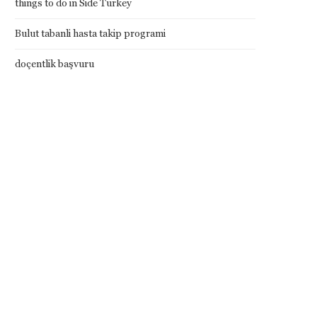
things to do in Side Turkey
Bulut tabanli hasta takip programi
doçentlik başvuru