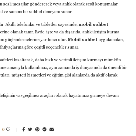
arın sesli mesajlar göndererek veya anlık olarak sesli konuşmalar
ğal ve samimi bir sohbet deneyimi sunar.
. Akıllı telefonlar ve tabletler sayesinde,
mobil sohbet
erine olanak tanır. Evde, işte ya da dışarıda, anlık iletişim kurma
ını güçlendirmelerine yardımcı olur.
Mobil sohbet
uygulamaları,
n ihtiyaçlarına göre çeşitli seçenekler sunar.
safeleri kısaltarak, daha hızlı ve verimli iletişim kurmayı mümkün
nme amacıyla kullanılmaz, aynı zamanda iş dünyasında da önemli bir
ntıları, müşteri hizmetleri ve eğitim gibi alanlarda da aktif olarak
letişimin vazgeçilmez araçları olarak hayatımıza girmeye devam
0