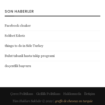
SON HABERLER
Facebook cloaker
Sohbet Ederiz
things to do in Side Turkey
Bulut tabanli hasta takip programi
doçentlik başvuru
Çerez Politikası
Gizlilik Politikası
Hakkımızda
İletişim
Tüm Hakları Saklıdır © 2022 |
greffe de cheveux en turquie