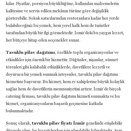
kılar. Fiyatlar, porsiyon büyüklüğüne, kullanılan malzemelerin
kalitesine ve servis edilen mekânın türüne göre değişiklik
gösterebilir. Sokak satıcılarından restoranlara kadar her yerde
bulabileceğiniz bu yemek, hem yerel halk hem de turistler
tarafından büyük bir ilgi görmektedir. İzmir’deki bu yaygın lezzet,
her bütçeye hitap eden seçenekler sunar.
Tavuklu pilav dağıtımı
, özellikle toplu organizasyonlar ve
etkinlikler için önemli bir hizmettir. Düğünler, nişanlar, sünnet
törenleri gibi kalabalık etkinliklerde, davetlilere lezzetli ve
doyurucu bir yemek sunmak isteyenler, tavuklu pilav dağıtımı
hizmetine başvurur. Bu hizmet, hem ev sahiplerine büyük kolaylık
sağlar hem de davetlilerin memnuniyetini artırır. İzmir’de birçok
catering firması, tavuklu pilav dağıtımı hizmeti sunmakta ve bu
hizmet, organizasyonların başarılı geçmesine katkıda
bulunmaktadır.
Sonuç olarak,
tavuklu pilav fiyatı İzmir
genelinde erişilebilir
düzeyde olup, bu lezzeti herkes için ulaşılabilir kılmaktadır. Aynı