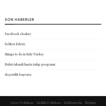
SON HABERLER
Facebook cloaker
Sohbet Ederiz
things to do in Side Turkey
Bulut tabanli hasta takip programi
doçentlik başvuru
Çerez Politikası
Gizlilik Politikası
Hakkımızda
İletişim