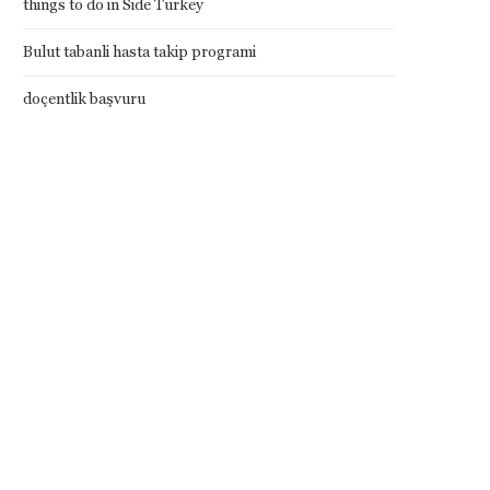
things to do in Side Turkey
Bulut tabanli hasta takip programi
doçentlik başvuru