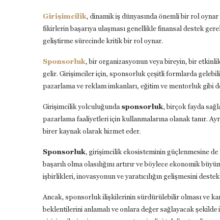
Girişimcilik
, dinamik iş dünyasında önemli bir rol oynar 
fikirlerin başarıya ulaşması genellikle finansal destek ger
geliştirme sürecinde kritik bir rol oynar.
Sponsorluk
, bir organizasyonun veya bireyin, bir etkin
gelir. Girişimciler için, sponsorluk çeşitli formlarda gelebi
pazarlama ve reklam imkanları, eğitim ve mentorluk gibi de
Girişimcilik yolculuğunda
sponsorluk
, birçok fayda sağl
pazarlama faaliyetleri için kullanmalarına olanak tanır. Ay
birer kaynak olarak hizmet eder.
Sponsorluk
, girişimcilik ekosisteminin güçlenmesine de 
başarılı olma olasılığını artırır ve böylece ekonomik büyüm
işbirlikleri, inovasyonun ve yaratıcılığın gelişmesini destek
Ancak, sponsorluk ilişkilerinin sürdürülebilir olması ve ka
beklentilerini anlamalı ve onlara değer sağlayacak şekilde 