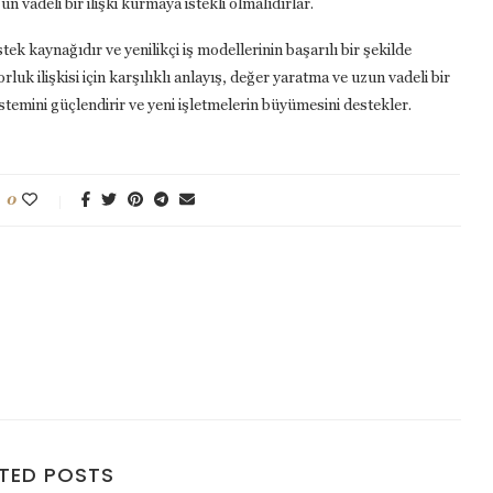
n vadeli bir ilişki kurmaya istekli olmalıdırlar.
estek kaynağıdır ve yenilikçi iş modellerinin başarılı bir şekilde
luk ilişkisi için karşılıklı anlayış, değer yaratma ve uzun vadeli bir
istemini güçlendirir ve yeni işletmelerin büyümesini destekler.
0
TED POSTS