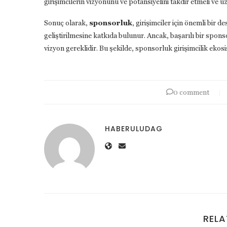
girişimcilerin vizyonunu ve potansiyelini takdir etmeli ve uzu
Sonuç olarak,
sponsorluk
, girişimciler için önemli bir d
geliştirilmesine katkıda bulunur. Ancak, başarılı bir sponsor
vizyon gereklidir. Bu şekilde, sponsorluk girişimcilik ekos
0 comment
HABERULUDAG
RELA