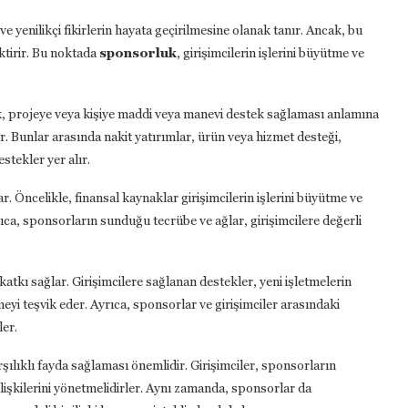
ve yenilikçi fikirlerin hayata geçirilmesine olanak tanır. Ancak, bu
ektirir. Bu noktada
sponsorluk
, girişimcilerin işlerini büyütme ve
lik, projeye veya kişiye maddi veya manevi destek sağlaması anlamına
lir. Bunlar arasında nakit yatırımlar, ürün veya hizmet desteği,
stekler yer alır.
ar. Öncelikle, finansal kaynaklar girişimcilerin işlerini büyütme ve
rıca, sponsorların sunduğu tecrübe ve ağlar, girişimcilere değerli
katkı sağlar. Girişimcilere sağlanan destekler, yeni işletmelerin
eyi teşvik eder. Ayrıca, sponsorlar ve girişimciler arasındaki
ler.
rşılıklı fayda sağlaması önemlidir. Girişimciler, sponsorların
ilişkilerini yönetmelidirler. Aynı zamanda, sponsorlar da