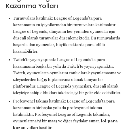
Kazanma Yolları
Turnuvalara katılmak: League of Legends’ta para
kazanmanın en iyi yollarından biri turnuvalara katılmaktır.
League of Legends, dünyanın her yerinden oyuncular için
düzenli olarak turnuvalar düzenlemektedir. Bu turnuvalarda
başarılı olan oyuncular, büyük miktarda para ödülü
kazanabilirler.
Twitch’te yayın yapmak: League of Legends’ta para
kazanmanın başka bir yolu da Twitch’te yayın yapmaktır.
Twitch, oyuncuların oyunlarını canlı olarak yayınlamasına ve
izleyicilerden bağış toplamasına olanak tanıyan bir
platformdur. League of Legends yayıncıları, düzenli olarak
izleyiciye sahip oldukları takdirde, iyi bir gelir elde edebilirler.
Profesyonel takıma katılmak: League of Legends’ta para
kazanmanın bir başka yolu da profesyonel takıma
katılmaktır. Profesyonel League of Legends takımları,
oyuncularına iyi bir maaş ve diğer faydalar sunar.
lol para
kazan
yolları basittir.