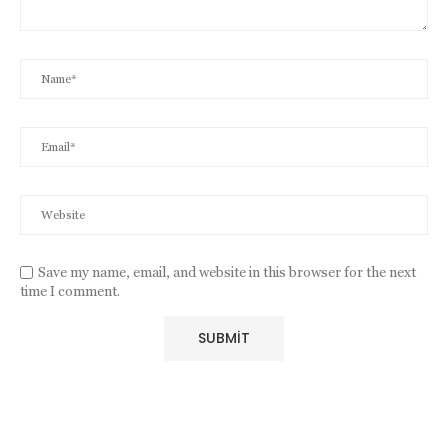
Save my name, email, and website in this browser for the next
time I comment.