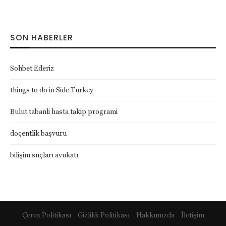
SON HABERLER
Sohbet Ederiz
things to do in Side Turkey
Bulut tabanli hasta takip programi
doçentlik başvuru
bilişim suçları avukatı
Çerez Politikası
Gizlilik Politikası
Hakkımızda
İletişim