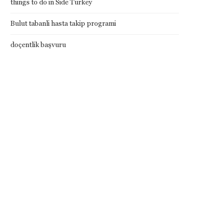
things to do in Side Turkey
Bulut tabanli hasta takip programi
doçentlik başvuru