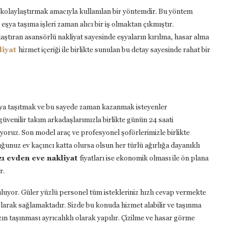
ni kolaylaştırmak amacıyla kullanılan bir yöntemdir. Bu yöntem
 eşya taşıma işleri zaman alıcı bir iş olmaktan çıkmıştır.
laştıran asansörlü nakliyat sayesinde eşyaların kırılma, hasar alma
liyat
hizmet içeriği ile birlikte sunulan bu detay sayesinde rahat bir
şya taşıtmak ve bu sayede zaman kazanmak isteyenler
güvenilir takım arkadaşlarımızla birlikte günün 24 saati
oruz. Son model araç ve profesyonel şoförlerimizle birlikte
ğunuz ev kaçıncı katta olursa olsun her türlü ağırlığa dayanıklı
ı evden eve nakliyat
fiyatları ise ekonomik olması ile ön plana
r.
uyor. Güler yüzlü personel tüm istekleriniz hızlı cevap vermekte
ı olarak sağlamaktadır. Sizde bu konuda hizmet alabilir ve taşınma
ızın taşınması ayrıcalıklı olarak yapılır. Çizilme ve hasar görme